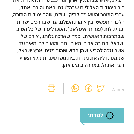
העולם, אלא שבתהליך ארוך ומורכב, פוררה היהדות את
רוב היסודות האליליים שבהלניזם. האמונה בה' אחד,
הרשמה
התחברות
ערכי המוסר והשאיפה לתיקון עולם, שהם יסודות התורה,
הלכו והתפשטו בין אומות העולם, עד שבדרכים ישרות
ועקלקלות (נצרות ואיסלאם), הפכו ליסוד של כל הטוב
שבתרבות האנושית. וכמה שארכה גלותנו, אורם של
ישראל והתורה ארוך ומאיר יותר. והוא הולך ומאיר עד
אשר נזכה להביא שמן חדש וטהור מזיתי ארץ ישראל,
שממנו נדליק את מנורת בית מקדשנו, ותימלא הארץ
דעה את ה', במהרה בימינו אמן.
Share:
למדתי