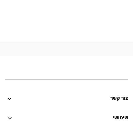
צור קשר
היה טוב? נתקלת בבעיה? יש לך רעיון לשיפור? נשמח
לשמוע!
שימושי
התחברות