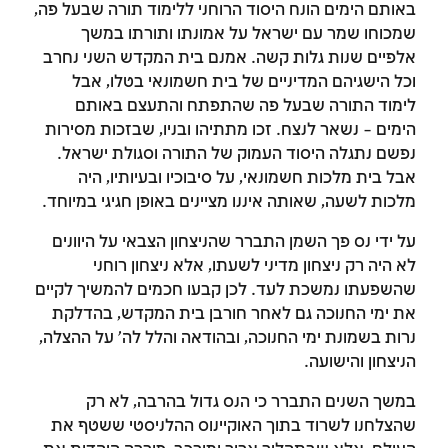
באותם הימים הונח היסוד הרוחני ללימוד תורה שבעל פה,
שמכוחו שמר עם ישראל על אמונתו ותורתו במשך
אלפיים שנות גלות קשה. אמנם בית המקדש השני נחרב
וכל הישגיהם המדיניים של בית חשמונאי בטלו, אבל
לימוד התורה שבעל פה שהתפתח והתעצם באותם
הימים – נשאר לנצח. זכו מתתיהו ובניו, שבזכות מסירות
נפשם נתגלה היסוד העמוק של התורה וסגולת ישראל.
אבל בית מלכות חשמונאי, על סיבוכיו ובעיותיו, היה
מלכות לשעה, שאותה איננו מציינים באופן חגיגי במיוחד.
על ידי נס פך השמן התברר שהניצחון הצבאי על היוונים
לא היה רק ניצחון מדיני לשעתו, אלא ניצחון רוחני
שהשפעתו נמשכת לעד. לכן קבעו חכמים להמשיך לקיים
את ימי החנוכה גם לאחר חורבן בית המקדש, בהדלקת
זמן להתחבר לחשבון
נרות בשמונת ימי החנוכה, ובהודאה והלל לה' על ההצלה,
שלך
הניצחון והישועה.
במשך השנים התברר כי הנס גדול בהרבה, לא רק
לסימון המושג כנלמד, יש להתחבר לחשבון או
שהצלחנו לשרוד בתוך האוקיינוס ההלניסטי ששטף את
להירשם