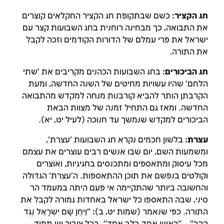
חג הקציר
: כשם שבתקופת חג הקציר החקלאים קוצרים
את התבואה, כך מבחינה רוחנית בחג השבועות קצר עם
ישראל את פרי עמלם של הדורות הקודמים וזכה לקבל
את התורה.
חג הביכורים
: בחג השבועות הכהנים מקריבים את 'שתי
הלחם' שהיו עשויות מחיטים של השנה החדשה, ומעת
הקרבתן הותר להביא קורבנות מנחה למקדש מהתבואה
החדשה. ומאז גם התחיל זמנה של מצוות הבאת
הביכורים למקדש שנמשך עד חנוכה (לעיל יט, יא).
זמן להתחבר לחשבון
עצרת
: בלשון חכמים נקרא חג השבועות 'עצרת',
ומשמעות השם, יום שבו אנשים רבים עוצרים את עצמם
שלך
מכל עיסוק ומתאספים ומתכנסים בחגיגיות, ואוצרים
וקולטים בנפשם את תוכן ההתאספות. ה'עצרת' הגדולה
לסימון המושג כנלמד, יש להתחבר לחשבון או
והחשובה ביותר שהתקיימה אי פעם היתה במעמד הר
להירשם
סיני, שבה התאספו כל ישראל באחדות גמורה לקבל את
התורה. כפי שנאמר (שמות יט, ב): "וַיִּחַן שָׁם יִשְׂרָאֵל נֶגֶד
הרשמה
התחברות