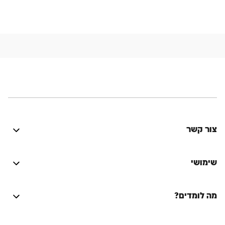
צור קשר
היה טוב? נתקלת בבעיה? יש לך רעיון לשיפור? נשמח
לשמוע!
שימושי
התחברות
מה לומדים?
על הספר המסורת היהודית
Lync
על המחבר