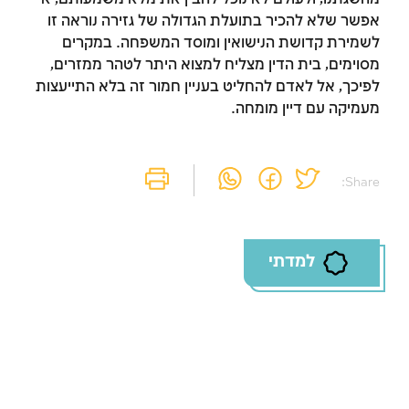
אפשר שלא להכיר בתועלת הגדולה של גזירה נוראה זו
זמן להתחבר לחשבון
לשמירת קדושת הנישואין ומוסד המשפחה. במקרים
מסוימים, בית הדין מצליח למצוא היתר לטהר ממזרים,
שלך
לפיכך, אל לאדם להחליט בעניין חמור זה בלא התייעצות
מעמיקה עם דיין מומחה.
לסימון המושג כנלמד, יש להתחבר לחשבון או
להירשם
Share:
הרשמה
התחברות
למדתי