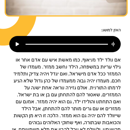
צומות החורבן
חנוכה
פורים
האזן למושג:
אם נולד ילד מניאוף, כמו מאשת איש עם אדם אחר או
גילוי עריות במשפחה, הילד נחשב ממזר. מעמדו של
הממזר ככל אדם מישראל, ואם יגדל ויהיה צדיק ותלמיד
חכם, מעמדו יהיה גבוה ממעמדו של כהן גדול שלא הגיע
לרמתו התורנית. אולם גזירה נוראה אחת ישנה על
הממזרים, שאסור להם להתחתן עם בן או בת ישראל.
ואם התחתנו והולידו ילד, גם הוא יהיה ממזר. אמנם עם
ממזרים או עם גרים מותר להם להתחתן, אבל הילד
שייוולד להם יהיה גם הוא ממזר. הלכה זו היא מן הקשות
והכואבות שבתורה, ואף שחוקי האלוהים גבוהים
מהשגתנו, ולעולם לא נוכל להבין את מלֹא משמעותם, אי