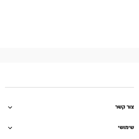
צור קשר
היה טוב? נתקלת בבעיה? יש לך רעיון לשיפור? נשמח
לשמוע!
שימושי
התחברות