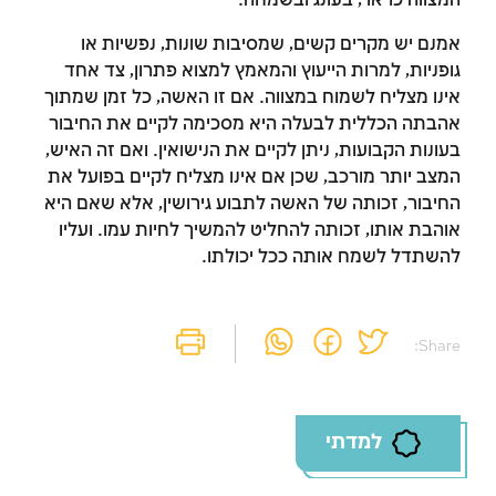
המצווה כראוי, בעונג ובשמחה.
אמנם יש מקרים קשים, שמסיבות שונות, נפשיות או
גופניות, למרות הייעוץ והמאמץ למצוא פתרון, צד אחד
אינו מצליח לשמוח במצווה. אם זו האשה, כל זמן שמתוך
זמן להתחבר לחשבון
אהבתה הכללית לבעלה היא מסכימה לקיים את החיבור
בעונות הקבועות, ניתן לקיים את הנישואין. ואם זה האיש,
שלך
המצב יותר מורכב, שכן אם אינו מצליח לקיים בפועל את
החיבור, זכותה של האשה לתבוע גירושין, אלא שאם היא
לסימון המושג כנלמד, יש להתחבר לחשבון או
אוהבת אותו, זכותה להחליט להמשיך לחיות עמו. ועליו
להירשם
להשתדל לשמח אותה ככל יכולתו.
הרשמה
התחברות
Share:
למדתי