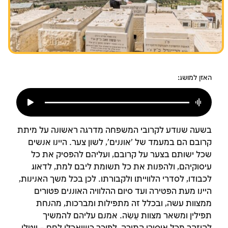
צומות החורבן
חנוכה
פורים
האזן למושג:
בשעה שנודע לקרובי המשפחה מִדרגה ראשונה על מיתת
קרובם הם במעמד של 'אוננים', לשון צער. היינו אנשים
שכל ישותם בצער על קרובם, ועליהם להפסיק את כל
עיסוקיהם, ולהפנות את כל תשומת ליבם למת, לדאוג
לכבודו, לסדרי הלווייתו ולקבורתו. לכן בכל משך האנינות,
היינו מעת הפטירה ועד סיום ההלוויה האוננים פטורים
ממצוות עשה, ובכלל זה מתפילות ומברכות, מהנחת
תפילין ומשאר מצוות עֲשֵׂה. אמנם עליהם להמשיך