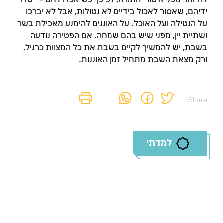
להיזהר מכל איסורי התורה, לפיכך כשיאכלו לחם – ייטלו
ידיהם, שאסור לאכול בידיים לא נטולות, אבל לא יברכו
זמן להתחבר לחשבון
על הנטילה ועל האוכל. על האוננים להימנע מאכילת בשר
ושתיית יין, מפני שיש בהם שמחה. אם הפטירה נודעה
שלך
בשבת, יש להמשיך לקיים בשבת את כל המצוות כרגיל,
ורק מצאת השבת מתחיל זמן האוננות.
לסימון המושג כנלמד, יש להתחבר לחשבון או
להירשם
Share:
הרשמה
התחברות
למדתי