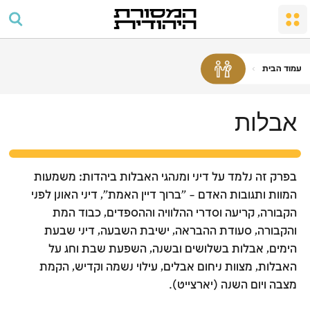
החתונה
מקדש מעט
שבת ומועדים
העם והארץ
כיבוד הורים
תפילה וסדר היום
גיור
שבת
מצוות התפילה לגברים
מצוות שמחה במשפחה
מקדש
המלאכות האסורות
עמוד הבית
ברכות
אבלות
צביון השבת
כשרות
אבלות
מועדים וחגים
חוקים ומשפטים
פסח
ליל הסדר
בפרק זה נלמד על דיני ומנהגי האבלות ביהדות: משמעות
ספירת העומר והימים הלאומיים
המוות ותגובות האדם – "ברוך דיין האמת", דיני האונן לפני
הקבורה, קריעה וסדרי ההלוויה וההספדים, כבוד המת
חג השבועות
והקבורה, סעודת ההבראה, ישיבת השבעה, דיני שבעת
ראש השנה
הימים, אבלות בשלושים ובשנה, השפעת שבת וחג על
האבלות, מצוות ניחום אבלים, עילוי נשמה וקדיש, הקמת
יום הכיפורים
מצבה ויום השנה (יארצייט).
חג הסוכות