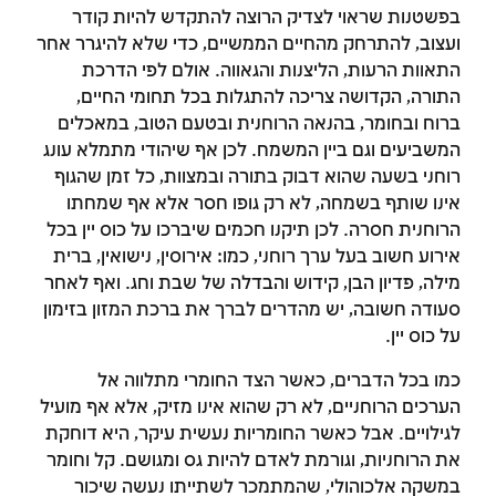
בפשטנות שראוי לצדיק הרוצה להתקדש להיות קודר
ועצוב, להתרחק מהחיים הממשיים, כדי שלא להיגרר אחר
התאוות הרעות, הליצנות והגאווה. אולם לפי הדרכת
התורה, הקדושה צריכה להתגלות בכל תחומי החיים,
ברוח ובחומר, בהנאה הרוחנית ובטעם הטוב, במאכלים
המשביעים וגם ביין המשמח. לכן אף שיהודי מתמלא עונג
רוחני בשעה שהוא דבוק בתורה ובמצוות, כל זמן שהגוף
אינו שותף בשמחה, לא רק גופו חסר אלא אף שמחתו
הרוחנית חסרה. לכן תיקנו חכמים שיברכו על כוס יין בכל
אירוע חשוב בעל ערך רוחני, כמו: אירוסין, נישואין, ברית
זמן להתחבר לחשבון
מילה, פדיון הבן, קידוש והבדלה של שבת וחג. ואף לאחר
סעודה חשובה, יש מהדרים לברך את ברכת המזון בזימון
שלך
על כוס יין.
לסימון המושג כנלמד, יש להתחבר לחשבון או
כמו בכל הדברים, כאשר הצד החומרי מתלווה אל
להירשם
הערכים הרוחניים, לא רק שהוא אינו מזיק, אלא אף מועיל
לגילויים. אבל כאשר החומריות נעשית עיקר, היא דוחקת
הרשמה
התחברות
את הרוחניות, וגורמת לאדם להיות גס ומגושם. קל וחומר
במשקה אלכוהולי, שהמתמכר לשתייתו נעשה שיכור