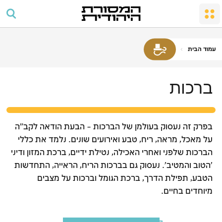
החתונה
מקדש מעט
שבת ומועדים
העם והארץ
כיבוד הורים
תפילה וסדר היום
גיור
שבת
מצוות התפילה לגברים
מצוות שמחה במשפחה
מקדש
המלאכות האסורות
עמוד הבית
ברכות
אבלות
צביון השבת
כשרות
ברכות
מועדים וחגים
חוקים ומשפטים
פסח
ליל הסדר
בפרק זה נעסוק בעולמן של הברכות – הבעת הודאה לקב"ה
ספירת העומר והימים הלאומיים
על מאכל, מראה, ריח, טבע ואירועים שונים. נלמד את כללי
הברכות שלפני ואחרי האכילה, נטילת ידיים, ברכת המזון ודיני
חג השבועות
'הטוב והמטיב'. נעסוק גם בברכות הריח, הראייה, התחדשות
ראש השנה
הטבע, תפילת הדרך, ברכת הגומל וברכות על מצבים
מיוחדים בחיים.
יום הכיפורים
חג הסוכות