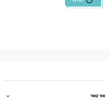
למדתי
צור קשר
היה טוב? נתקלת בבעיה? יש לך רעיון לשיפור? נשמח