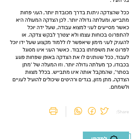
בני העיר.
ככל שהצדקה ניתנת בדרך מכובדת יותר, העני פחות
מתבייש, ומעלתה גדולה יותר. לכן הצדקה המעולה היא
כאשר מסייעים לעני למצוא עבודה, שעל ידה יוכל
להתפרנס בכוחות עצמו ולא יצטרך לבקש צדקה. או
זמן להתחבר לחשבון
להעניק לעני מימון שיאפשר לו ללמוד מקצוע שעל ידו יוכל
לפרנס את משפחתו בכבוד. כאשר העני אינו מסוגל
שלך
לעבוד, ככל שנותנים לו את הצדקה באופן שפחות פוגע
בכבודו, כך מעלתה גדולה יותר. וזו המעלה של 'מתן
לסימון המושג כנלמד, יש להתחבר לחשבון או
בסתר', שהמקבל אותה אינו מתבייש. בכלל מצוות
להירשם
הצדקה, מתן מזון, בגדים ורהיטים שיכולים להועיל לעניים
ולשמחם.
הרשמה
התחברות
Share: