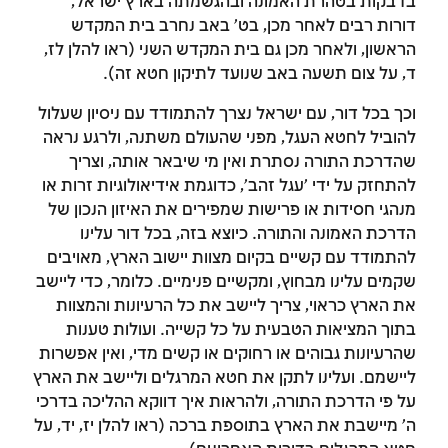
בדבקות בטהרת האמונה ובהגשמתה בארץ ישראל,
הרשמה
התחברות
דורות רבים לאחר מכן, בט' באב נחרב בית המקדש
הראשון, ולאחר מכן גם בית המקדש השני (ראו להלן לז,
ד, על צום תשעה באב שנועד לתיקון חטא זה).
וכך בכל דור, עם ישראל נצרך להתמודד עם ניסיון שעלול
להוביל לחטא העגל, מפני שהעולם משתנה, ולרגע נראה
שהדרכת התורה נסתרת ואין מי שיבאר אותה, וצריך
להתחזק על ידי 'עגל זהב', כדוגמת אידיאולוגיות זרות או
מנהגי חסידות או פרישות שמפירים את האיזון הנכון של
הדרכת האמונה והתורה. כיוצא בזה, בכל דור עלינו
להתמודד עם קשיים בקיום מצוות יישוב הארץ, מאויבים
שקמים עלינו מבחוץ, ומקשיים פנימיים. כלומר, כדי ליישב
את הארץ כראוי, צריך ליישב את כל הרעיונות והמצוות
בתוך המציאות הטבעית על כל קשייה. ועולות טענות
שהרעיונות גבוהים או רחוקים או קשים מדי, ואין אפשרות
ליישמם. ועלינו לתקן את חטא המרגלים וליישב את הארץ
על פי הדרכת התורה, ולהראות איך דווקא ההליכה בדרכי
ה' מיישבת את הארץ בתוספת ברכה (ראו להלן יז, יד, על