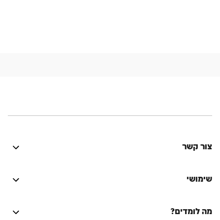
צור קשר
היה טוב? נתקלת בבעיה? יש לך רעיון לשיפור? נשמח
לשמוע!
שימושי
התחברות
מה לומדים?
על הספר המסורת היהודית