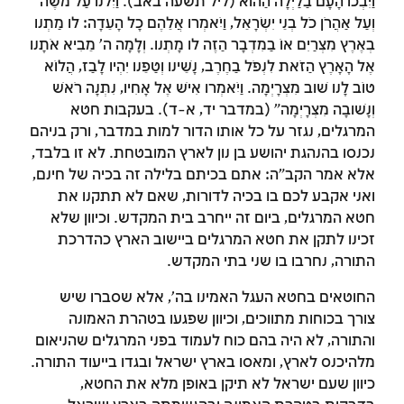
וַיִּבְכּוּ הָעָם בַּלַּיְלָה הַהוּא (ליל תשעה באב). וַיִּלֹּנוּ עַל מֹשֶׁה
וְעַל אַהֲרֹן כֹּל בְּנֵי יִשְׂרָאֵל, וַיֹּאמְרוּ אֲלֵהֶם כָּל הָעֵדָה: לוּ מַתְנוּ
בְּאֶרֶץ מִצְרַיִם אוֹ בַּמִּדְבָּר הַזֶּה לוּ מָתְנוּ. וְלָמָה ה' מֵבִיא אֹתָנוּ
אֶל הָאָרֶץ הַזֹּאת לִנְפֹּל בַּחֶרֶב, נָשֵׁינוּ וְטַפֵּנוּ יִהְיוּ לָבַז, הֲלוֹא
טוֹב לָנוּ שׁוּב מִצְרָיְמָה. וַיֹּאמְרוּ אִישׁ אֶל אָחִיו, נִתְּנָה רֹאשׁ
וְנָשׁוּבָה מִצְרָיְמָה" (במדבר יד, א-ד). בעקבות חטא
המרגלים, נגזר על כל אותו הדור למות במדבר, ורק בניהם
נכנסו בהנהגת יהושע בן נון לארץ המובטחת. לא זו בלבד,
אלא אמר הקב"ה: אתם בכיתם בלילה זה בכיה של חינם,
ואני אקבע לכם בו בכיה לדורות, שאם לא תתקנו את
חטא המרגלים, ביום זה ייחרב בית המקדש. וכיוון שלא
זכינו לתקן את חטא המרגלים ביישוב הארץ כהדרכת
התורה, נחרבו בו שני בתי המקדש.
זמן להתחבר לחשבון
החוטאים בחטא העגל האמינו בה', אלא שסברו שיש
שלך
צורך בכוחות מתווכים, וכיוון שפגעו בטהרת האמונה
והתורה, לא היה בהם כוח לעמוד בפני המרגלים שהניאום
לסימון המושג כנלמד, יש להתחבר לחשבון או
מלהיכנס לארץ, ומאסו בארץ ישראל ובגדו בייעוד התורה.
להירשם
כיוון שעם ישראל לא תיקן באופן מלא את החטא,