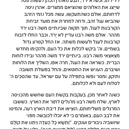
לירידתו, וכשלא ירד, תבע מאהרן הכהן לעשות פסל
שיְיַצג את האלוהים שהוציאם ממצרים. אהרן ניסה
לדחותם, אולם כשהתעקשו, עשה מכל נזמי הזהב
שהביאו עגל זהב, ודחה למחרת את מועד זביחת
הקורבנות לעגל, תוך תקווה שבינתיים משה רבנו יֵרד
מההר. אולם משה רבנו עדיין לא יָרד, וכבר החלו לזבוח
קורבנות לעגל ולעשות משתה. אז החל קטרוג גדול
בשמיים, וה' ביקש לכלות את כל העם, ולהקימו מחדש
מצאצאי משה רבנו. בינתיים ירד משה מההר ובידו לוחות
הברית. כשראה את העגל, חרה אפו, השליך את הלוחות
ושיברם, העניש את החוטאים, והחל בפעולת תשובה
ותיקון, ומסר נפשו בתפילה על עם ישראל, עד שהסכים ה'
לסלוח לעם ולא לכלותם.
כשנה לאחר מכן, בעקבות בקשת העם שחשש מהכניסה
לארץ, שלח משה רבנו מרגלים לתור את הארץ. כששבו
המרגלים משליחותם, הוציאו את דיבת הארץ רעה, והמיסו
את לבב העם, באומרם כי לא יוכלו לכובשה מפני
שיושביה גיבורים וענקים. "וַתִּשָּׂא כָּל הָעֵדָה וַיִּתְּנוּ אֶת קוֹלָם