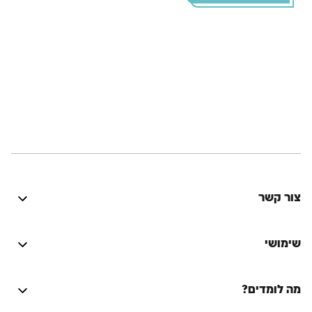
צור קשר
היה טוב? נתקלת בבעיה? יש לך רעיון לשיפור? נשמח
לשמוע!
שימושי
התחברות
מה לומדים?
על הספר המסורת היהודית