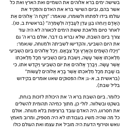
בשישה ימים ברא אלוהים את השמיים ואת הארץ ואת כל
צומות החורבן
אשר בהם, וביום השישי ברא את האדם והפקיד את
חנוכה
עולמו בידו לפתחו ולשומרו, שנאמר: "וַיִּקַּח ה' אֱלוֹהִים אֶת
הָאָדָם וַיַּנִּחֵהוּ בְגַן עֵדֶן לְעָבְדָהּ וּלְשָׁמְרָהּ" (בראשית ב, טו).
פורים
לאחר סיום מלאכת ששת הימים לכאורה לא היה עוד
צורך ביום השבת, שלא נברא בו דבר, אולם ברא ה' גם
את היום השביעי, והקדישו לשביתה ולמנוחה, שנאמר:
"וַיְכֻלּוּ הַשָּׁמַיִם וְהָאָרֶץ וְכָל צְבָאָם. וַיְכַל אֱלוֹהִים בַּיּוֹם הַשְּׁבִיעִי
מְלַאכְתּוֹ אֲשֶׁר עָשָׂה, וַיִּשְׁבֹּת בַּיּוֹם הַשְּׁבִיעִי מִכָּל מְלַאכְתּוֹ
אֲשֶׁר עָשָׂה. וַיְבָרֶךְ אֱלוֹהִים אֶת יוֹם הַשְּׁבִיעִי וַיְקַדֵּשׁ אֹתוֹ, כִּי
בוֹ שָׁבַת מִכָּל מְלַאכְתּוֹ אֲשֶׁר בָּרָא אֱלוֹהִים לַעֲשׂוֹת"
(בראשית ב, א-ג; אלו הפסוקים שאנו אומרים בקידוש
בליל שבת).
כלומר, ביום השבת ברא ה' את היכולת לזכות בנחת,
בשקט ובשלווה. לולי כן, מתוך כמיהה תהומית להשלים
את חסרונו, היה האדם עובד ברציפות בלא מנוחה. אולם
כל מה שהיה משיג בעבודתו לא היה מספיק, ומרוב מאמץ
נואש וטירוף הדעת היה מוביל את עצמו ואת העולם כולו