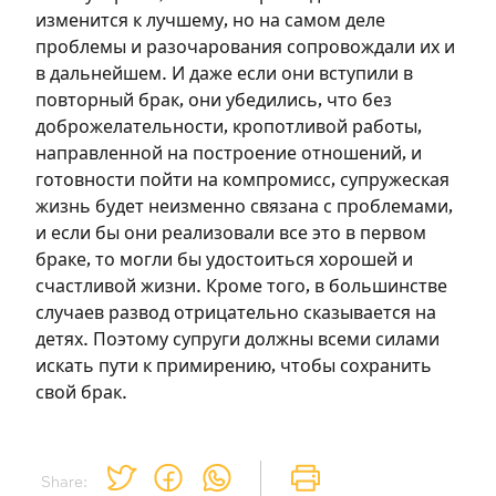
изменится к лучшему, но на самом деле
проблемы и разочарования сопровождали их и
в дальнейшем. И даже если они вступили в
повторный брак, они убедились, что без
доброжелательности, кропотливой работы,
направленной на построение отношений, и
Зарегистрироваться
готовности пойти на компромисс, супружеская
жизнь будет неизменно связана с проблемами,
на сайте
и если бы они реализовали все это в первом
браке, то могли бы удостоиться хорошей и
Чтобы делать пометки на сайте,
счастливой жизни. Кроме того, в большинстве
необходимо зарегистрироваться.
случаев развод отрицательно сказывается на
детях. Поэтому супруги должны всеми силами
Подписаться
Войти
искать пути к примирению, чтобы сохранить
свой брак.
Share: