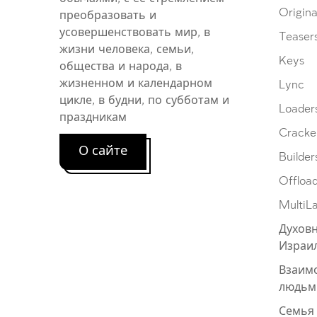
Origina
преобразовать и
усовершенствовать мир, в
Teaser
жизни человека, семьи,
Keys
общества и народа, в
жизненном и календарном
Lync
цикле, в будни, по субботам и
Loader
праздникам
Cracke
О сайте
Builder
Offloa
MultiL
Духовн
Израи
Взаим
людьм
Семья