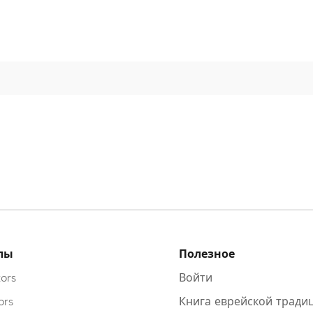
лы
Полезное
ors
Войти
ors
Книга еврейской тради