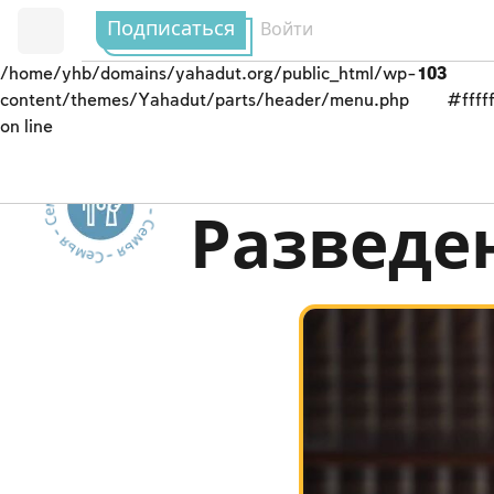
Подписаться
Войти
/home/yhb/domains/yahadut.org/public_html/wp-
103
content/themes/Yahadut/parts/header/menu.php
#fffff
on line
Семья - Семья - Семья - Семья - Семья --
Почтение к родител
Разведе