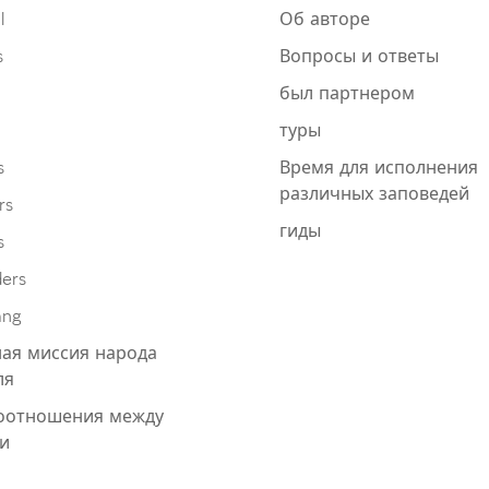
l
Об авторе
s
Вопросы и ответы
был партнером
туры
s
Время для исполнения
различных заповедей
rs
гиды
s
ders
ang
ая миссия народа
ля
оотношения между
и