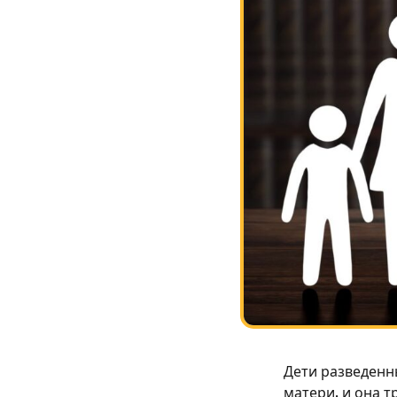
Дети разведенны
матери, и она т