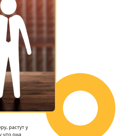
у, растут у
у что она