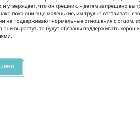
 и утверждает, что он грешник, – детям запрещено вып
нако пока они еще маленькие, им трудно отстаивать св
они не поддерживают нормальные отношения с отцом, их
да они вырастут, то будут обязаны поддерживать хорош
лями.
шено
Зарегистрироваться на
сайте
Чтобы делать пометки на сайте, необходимо
зарегистрироваться.
Подписаться
Войти