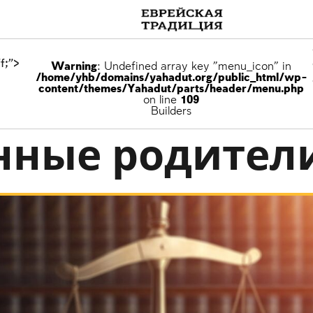
f;">
Warning
: Undefined array key "menu_icon" in
/home/yhb/domains/yahadut.org/public_html/wp-
content/themes/Yahadut/parts/header/menu.php
on line
109
ям
Builders
нные родител