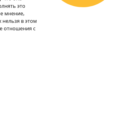
олнять это
ое мнение,
 нельзя в этом
ие отношения с