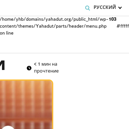
РУССКИЙ
/home/yhb/domains/yahadut.org/public_html/wp-
103
content/themes/Yahadut/parts/header/menu.php
#fffff
on line
и
< 1
мин на
прочтение