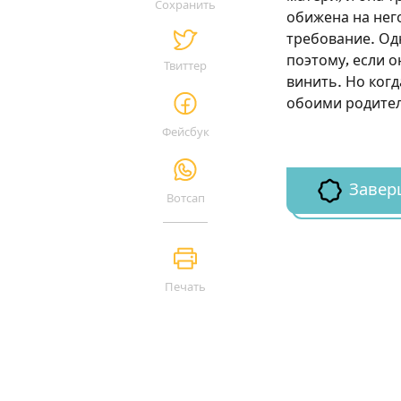
Сохранить
обижена на него
требование. Од
поэтому, если 
Твиттер
винить. Но ког
обоими родите
Фейсбук
Завер
Вотсап
Печать