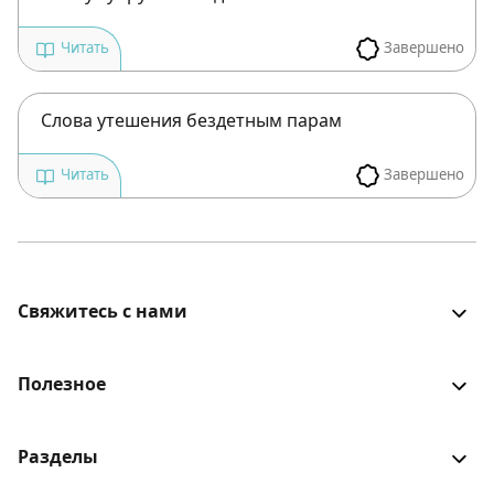
Завершено
Читать
Слова утешения бездетным парам
Завершено
Читать
Свяжитесь с нами
Все было хорошо? Столкнулись с проблемой? Есть
идеи для улучшения? Будем рады услышать!
Полезное
Войти
Разделы
Книга еврейской традиции