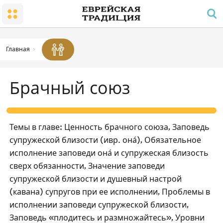
Народ и Земля
Малый Храм
Суббота и праздники
Заповеди радости в семье
Гиюр
Молитва и распорядок дня
Суббота
Траур
Храм
Заповедь молитвы для мужчин
Работа, запрещенная в субботу
Главная
Благословения
Субботняя атмосфера
Кашрут
Брачный союз
Праздники
Законы и уставы
Песах
Пасхальный Седер
Темы в главе: Ценность брачного союза, Заповедь
Отсчет омера; национальные праздники и дни
супружеской близости (ивр. она́), Обязательное
памяти
исполнение заповеди она́ и супружеская близость
Шавуот
сверх обязанности, Значение заповеди
Рош ѓа-Шана
супружеской близости и душевный настрой
(кавана) супругов при ее исполнении, Проблемы в
Йом Кипур
исполнении заповеди супружеской близости,
Суккот
Заповедь «плодитесь и размножайтесь», Уровни