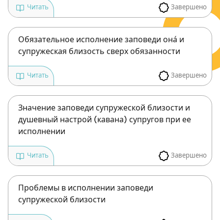
Завершено
Читать
Обязательное исполнение заповеди она́ и
супружеская близость сверх обязанности
Завершено
Читать
Значение заповеди супружеской близости и
душевный настрой (кавана) супругов при ее
исполнении
Зарегистрироваться
Завершено
Читать
на сайте
Проблемы в исполнении заповеди
Чтобы делать пометки на сайте,
супружеской близости
необходимо зарегистрироваться.