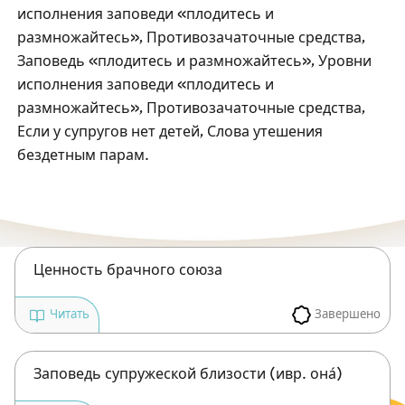
Посты в память о разрушенном Храме
исполнения заповеди «плодитесь и
размножайтесь», Противозачаточные средства,
Ханука
Заповедь «плодитесь и размножайтесь», Уровни
Пурим
исполнения заповеди «плодитесь и
размножайтесь», Противозачаточные средства,
Если у супругов нет детей, Слова утешения
бездетным парам.
Ценность брачного союза
Завершено
Читать
Заповедь супружеской близости (ивр. она́)