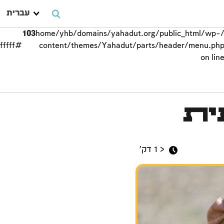
עברית
103
/home/yhb/domains/yahadut.org/public_html/wp-
#ffffff;">
content/themes/Yahadut/parts/header/menu.ph
on lin
צביון השבת
ית
< 1
דק'