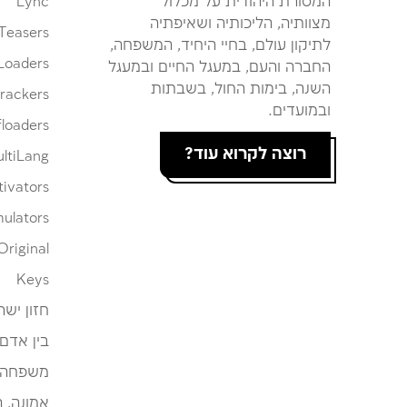
המסורת היהודית על מכלול
Lync
מצוותיה, הליכותיה ושאיפתיה
Teasers
לתיקון עולם, בחיי היחיד, המשפחה,
Loaders
החברה והעם, במעגל החיים ובמעגל
השנה, בימות החול, בשבתות
rackers
ובמועדים.
loaders
רוצה לקרוא עוד?
ltiLang
tivators
ulators
Original
Keys
חזון ישר
בין אדם
משפחה
אמונה, 