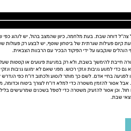
 צה"ל דוחה שבת. בעת מלחמה, כיוון שהמצב בהול, יש לנהוג כפי ש
ת קיום פעילות שגרתית של ביטחון שוטף, יש לבצע רק פעולות שנ
י הנהלים שנקבעו על ידי הפיקוד הבכיר עם הרבנות הצבאית.
ה חייבת להימשך בשבת, ולא רק במניעת פיגועים או קטטות שעלו
גם כדי למנוע גניבות ונזקי רכוש. מפני שאם לא ימנעו גניבות ונזק
ו לפגיעה בחיי אדם. לשם כך מותר לנסוע ולכתוב דו"ח כפי הנדרש
אבל אסור להזמין משטרה כדי למלא דו"ח לצורך ביטוח וכדומה, מפ
זמן להתחבר לחשבון שלך
 חול. וכן אסור להזעיק משטרה כדי לטפל בשכנים שמרעישים בליל
לסימון המושג כנלמד, יש להתחבר לחשבון או להירשם
צאי שבת.
הרשמה
התחברות