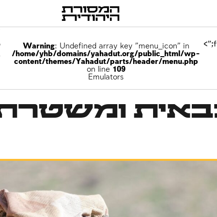
p
Warning
: Undefined array key "menu_icon" in
/home/yhb/domains/yahadut.org/public_html/wp-
e
content/themes/Yahadut/parts/header/menu.php
on line
109
Emulators
באית ומשטרת