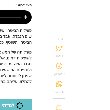
האזן למושג:
פעילות הביטחון של
שום הגבלה. אבל בע
שמור
הביטחון השוטף, כפ
פעילותה של המשטר
טוויטר
לשפיכות דמים, אלא 
תגבר הפשיעה ויגיע
ולתפיסת הפושעים. 
פייסבוק
שניתן לדחותה ליום
להתלונן עליהם במו
ווטסאפ
למדתי