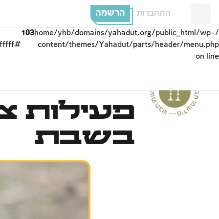
הרשמה
התחברות
103
/home/yhb/domains/yahadut.org/public_html/wp-
#ffffff;">
content/themes/Yahadut/parts/header/menu.php
on line
ים
פעילות צ
--
ש
ב
ת
ו
מ
ו
ע
ד
י
ם
-
ש
בת ומוע
ד
י
ם
-
ש
ב
ת
ומ
וע
ד
בשבת