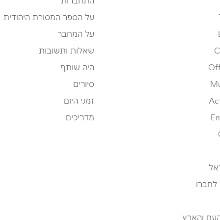
התחברות
על הספר המסורת היהודית
על המחבר
C
שאלות ותשובות
Off
היה שותף
Mu
סיורים
Ac
זמני היום
Em
מדריכים
אל
 לחברו
העם והארץ