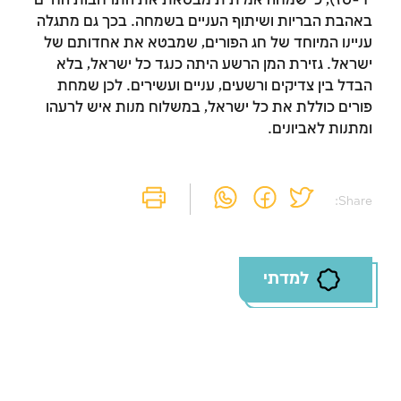
יד-טז), כי שמחה אמיתית מבטאת את התרחבות החיים
באהבת הבריות ושיתוף העניים בשמחה. בכך גם מתגלה
עניינו המיוחד של חג הפורים, שמבטא את אחדותם של
זמן להתחבר לחשבון
ישראל. גזירת המן הרשע היתה כנגד כל ישראל, בלא
הבדל בין צדיקים ורשעים, עניים ועשירים. לכן שמחת
שלך
פורים כוללת את כל ישראל, במשלוח מנות איש לרעהו
לסימון המושג כנלמד, יש להתחבר לחשבון או
ומתנות לאביונים.
להירשם
הרשמה
התחברות
Share:
למדתי