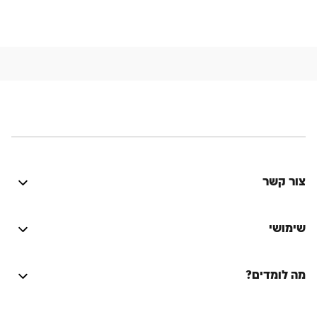
צור קשר
היה טוב? נתקלת בבעיה? יש לך רעיון לשיפור? נשמח
לשמוע!
שימושי
התחברות
מה לומדים?
על הספר המסורת היהודית
Lync
על המחבר