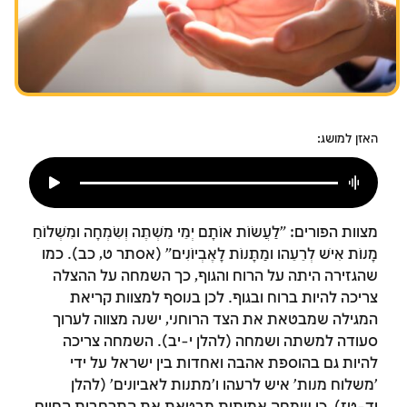
צומות החורבן
חנוכה
פורים
האזן למושג:
מצוות הפורים: "לַעֲשׂוֹת אוֹתָם יְמֵי מִשְׁתֶּה וְשִׂמְחָה וּמִשְׁלוֹחַ
מָנוֹת אִישׁ לְרֵעֵהוּ וּמַתָּנוֹת לָאֶבְיוֹנִים" (אסתר ט, כב). כמו
שהגזירה היתה על הרוח והגוף, כך השמחה על ההצלה
צריכה להיות ברוח ובגוף. לכן בנוסף למצוות קריאת
המגילה שמבטאת את הצד הרוחני, ישנה מצווה לערוך
סעודה למשתה ושמחה (להלן י-יב). השמחה צריכה
להיות גם בהוספת אהבה ואחדות בין ישראל על ידי
'משלוח מנות' איש לרעהו ו'מתנות לאביונים' (להלן