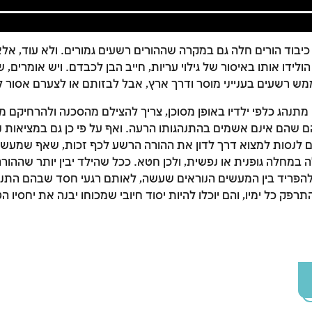
כיבוד הורים חלה גם במקרה שההורים רשעים גמורים. ולא עוד, אלא
הולידו אותו באיסור של גילוי עריות, חייב הבן לכבדם. ויש אומרים, 
ש רשעים בענייני מוסר ודרך ארץ, אבל לבזותם או לצערם אסור ל
תנהג כלפי ילדיו באופן מסוכן, צריך להצילם מהסכנה ולהרחיקם ממ
ם שהם אינם אשמים בהתנהגותו הרעה. ואף על פי כן גם במציאות 
ים לנסות למצוא דרך לדון את ההורה הרשע לכף זכות, שאף שמעשי
ה במחלה גופנית או נפשית, ולכן חטא. ככל שהילד יבין יותר שההו
ר להפריד בין המעשים הנוראים שעשה, לאותם רגעי חסד שבהם התנהג
זמן להתחבר לחשבון שלך
תרפק כל ימיו, והם יוכלו להיות יסוד חיובי שמכוחו יבנה את יחסיו ה
לסימון המושג כנלמד, יש להתחבר לחשבון או להירשם
הרשמה
התחברות