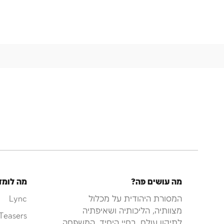
מה עושים פה?
מה לומד
המסורת היהודית על מכלול
Lync
מצוותיה, הליכותיה ושאיפתיה
Teasers
לתיקון עולם, בחיי היחיד, המשפחה,