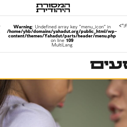
p
Warning
: Undefined array key "menu_icon" in
/home/yhb/domains/yahadut.org/public_html/wp-
e
content/themes/Yahadut/parts/header/menu.php
on line
109
MultiLang
עים