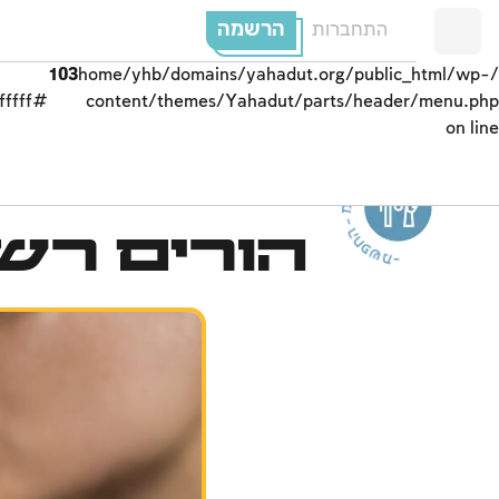
הרשמה
התחברות
103
/home/yhb/domains/yahadut.org/public_html/wp-
#ffffff;">
content/themes/Yahadut/parts/header/menu.php
on line
- משפ
ח
-
הורים רש
-
מ
ש
פ
ח
ה
-
מ
ש
פ
ה
ח
ה