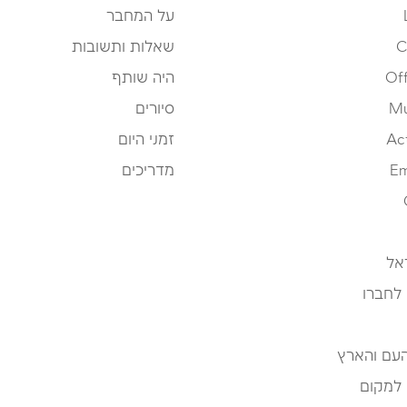
על המחבר
C
שאלות ותשובות
Off
היה שותף
Mu
סיורים
Ac
זמני היום
Em
מדריכים
אל
 לחברו
העם והארץ
 למקום