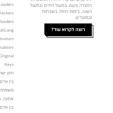
Loaders
החברה והעם, במעגל החיים ובמעגל
השנה, בימות החול, בשבתות
rackers
ובמועדים.
loaders
רוצה לקרוא עוד?
ltiLang
tivators
ulators
Original
Keys
חזון ישר
בין אדם
משפחה
אמונה, 
בין אדם