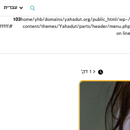
עברית
103
/home/yhb/domains/yahadut.org/public_html/wp-
#ffffff;">
content/themes/Yahadut/parts/header/menu.ph
on lin
כיבוד הורים
< 1
דק'